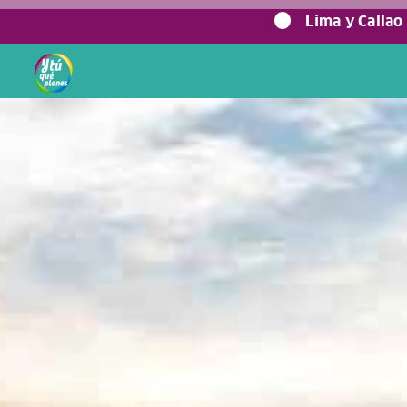
0%
Lima y Callao
Home
/
Blog viajero