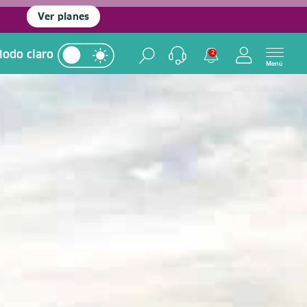
Ver planes
odo claro
2
Menú