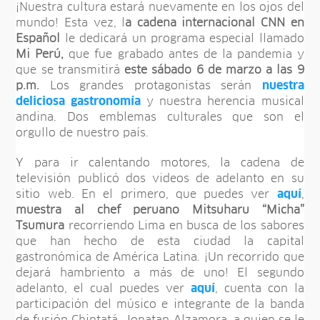
¡Nuestra cultura estará nuevamente en los ojos del
mundo! Esta vez, l
a cadena internacional CNN en
Español
le dedicará un programa especial llamado
Mi Perú,
que fue grabado antes de la pandemia y
que se transmitirá
este sábado 6 de marzo a las 9
p.m.
Los grandes protagonistas serán
nuestra
deliciosa gastronomía
y nuestra herencia musical
andina. Dos emblemas culturales que son el
orgullo de nuestro país.
Y para ir calentando motores, la cadena de
televisión publicó dos videos de adelanto en su
sitio web. En el primero, que puedes ver
aquí
,
muestra al chef peruano Mitsuharu “Micha”
Tsumura
recorriendo Lima en busca de los sabores
que han hecho de esta ciudad la capital
gastronómica de América Latina. ¡Un recorrido que
dejará hambriento a más de uno! El segundo
adelanto, el cual puedes ver
aquí
, cuenta con la
participación del músico e integrante de la banda
de fusión Chintatá, Jonatan Alzamora, a quien se le