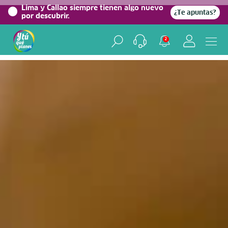
0%
Lima y Callao siempre tienen algo nuevo
¿Te apuntas?
por descubrir.
Home
/
Blog viajero
2