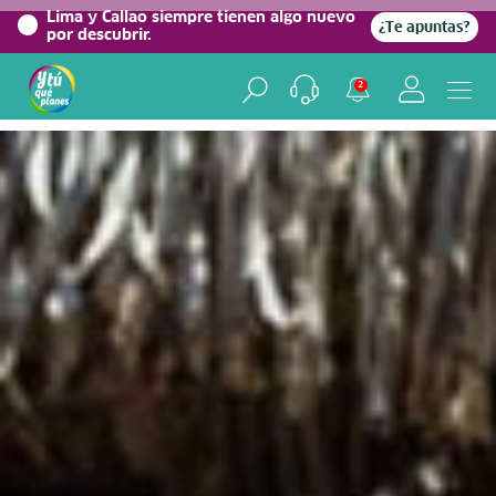
0%
Lima y Callao siempre tienen algo nuevo
¿Te apuntas?
por descubrir.
Home
/
Blog viajero
2