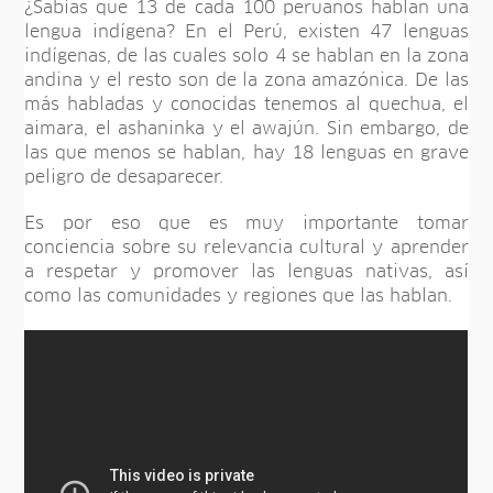
¿Sabías que 13 de cada 100 peruanos hablan una
lengua indígena? En el Perú, existen 47 lenguas
indígenas, de las cuales solo 4 se hablan en la zona
andina y el resto son de la zona amazónica. De las
más habladas y conocidas tenemos al quechua, el
aimara, el ashaninka y el awajún. Sin embargo, de
las que menos se hablan, hay 18 lenguas en grave
peligro de desaparecer.
Es por eso que es muy importante tomar
conciencia sobre su relevancia cultural y aprender
a respetar y promover las lenguas nativas, así
como las comunidades y regiones que las hablan.