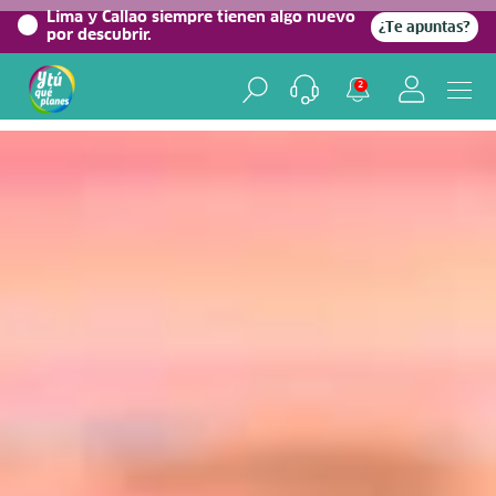
0%
Lima y Callao siempre tienen algo nuevo
¿Te apuntas?
por descubrir.
Home
/
Blog viajero
2