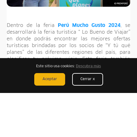
Dentro de la feria
Perú Mucho Gusto 2024
, se
desarrollará la feria turística “ Lo Bueno de Viajar”
en donde podrás encontrar las mejores ofertas
turísticas brindadas por los socios de “Y tú qué
planes” de las diferentes regiones del país, para
planificar tu próximo viaje. Esta feria también
contará con stands de artesanías que revaloran el
Este sitio usa cookies:
Descubra más
trabajo de nuestros artesanos.
Aceptar
Cerrar x
Por último, te contamos que esta feria contará con
traslados gratuitos desde puntos estratégicos de la
ciudad.
Tras el éxito de la reciente edición de Perú Mucho
Gusto en Tacna, Lima se alista para recibir una de
las ferias gastronómicas más importantes del país.
A continuación, descubre cómo se desarrolló la