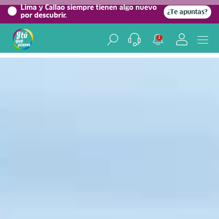
0%
Lima y Callao siempre tienen algo nuevo
¿Te apuntas?
por descubrir.
Home
/
Blog viajero
2