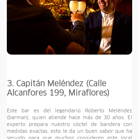
3. Capitán Meléndez (Calle
Alcanfores 199, Miraflores)
Este bar es del legendario Roberto Meléndez
(barman), quien atiende hace más de 30 años. El
experto prepara nuestro cóctel de bandera con
medidas exactas, esto le da un buen sabor que ha
servido para que muchos consideren este local