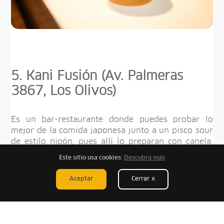
5. Kani Fusión (Av. Palmeras
3867, Los Olivos)
Es un bar-restaurante donde puedes probar lo
mejor de la comida japonesa junto a un pisco sour
de estilo nipón, pues allí lo preparan con canela,
wasabi y ralladura de toronja rosada, una mezcla
Este sitio usa cookies:
Descubra más
de ingredientes que le da vida a este original
coctel.
Aceptar
Cerrar x
Este
1 de febrero
aprovecha las ofertas de viaje
hacia Lima y date el gusto de probar un buen pisco
sour en los mejores bares de la capital.