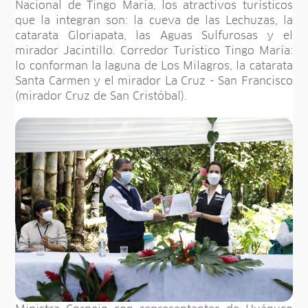
Nacional de Tingo María, los atractivos turísticos
que la integran son: la cueva de las Lechuzas, la
catarata Gloriapata, las Aguas Sulfurosas y el
mirador Jacintillo. Corredor Turístico Tingo María:
lo conforman la laguna de Los Milagros, la catarata
Santa Carmen y el mirador La Cruz - San Francisco
(mirador Cruz de San Cristóbal).