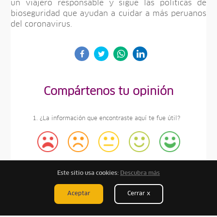
un viajero responsable y sigue las políticas de
bioseguridad que ayudan a cuidar a más peruanos
del coronavirus.
Compártenos tu opinión
1. ¿La información que encontraste aquí te fue útil?
Nada útil
Poco Útil
Neutral
Útil
Bastante útil
Este sitio usa cookies:
Descubra más
Aceptar
Cerrar x
2. Si tienes algo más que agregar, escríbelo aquí: