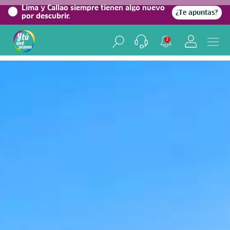
0%
Lima y Callao siempre tienen algo nuevo
¿Te apuntas?
por descubrir.
Home
/
Blog viajero
2