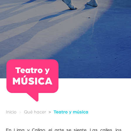
Teatro y
MÚSICA
Inicio
Qué hacer
Teatro y música
En Lima y Callao, el arte se siente. Las calles, los