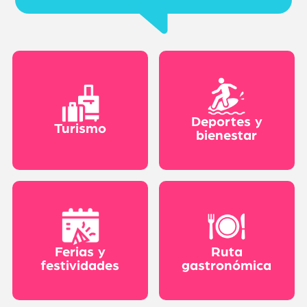
Deportes y
Turismo
bienestar
Ferias y
Ruta
festividades
gastronómica