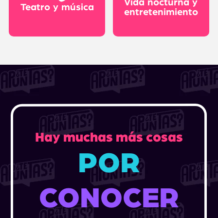
Vida nocturna y
Teatro y música
entretenimiento
Hay muchas más cosas
POR
CONOCER