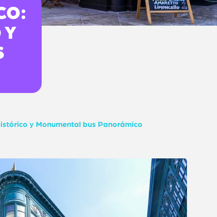
CO:
 Y
S
 Histórico y Monumental bus Panorámico