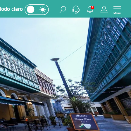
2
odo claro
Menú