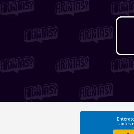
Entérate
antes 