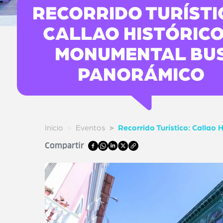
RECORRIDO TURÍSTI
CALLAO HISTÓRICO
MONUMENTAL BU
PANORÁMICO
Inicio
Eventos
Recorrido Turístico: Callao
Compartir