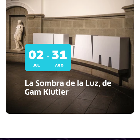
02
31
–
JUL
AGO
La Sombra de la Luz, de
Gam Klutier