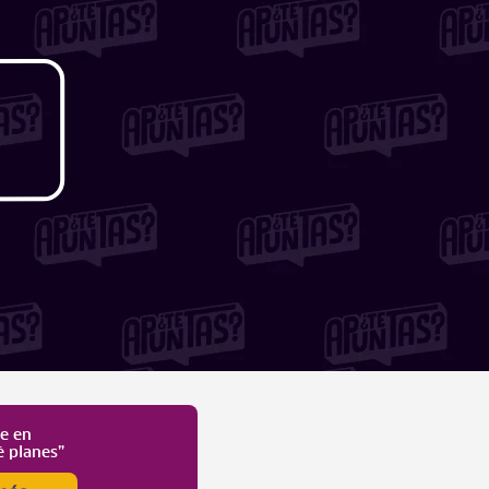
te en
é planes”