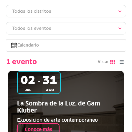
Calendario
1 evento
Vista:
02
31
–
JUL
AGO
La Sombra de la Luz, de Gam
Klutier
Exposición de arte contemporáneo
Conoce más