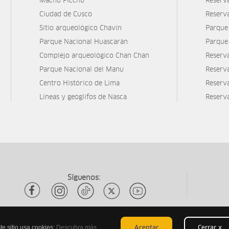
Machu Picchu
Reserv
Ciudad de Cusco
Reserv
Sitio arqueológico Chavín
Parque
Parque Nacional Huascarán
Parque
Complejo arqueológico Chan Chan
Reserv
Parque Nacional del Manu
Reserv
Centro Histórico de Lima
Reserva
Líneas y geoglifos de Nasca
Reserv
Síguenos:
te sitio usa cookies:
Descubra más
Aceptar
Cerrar x