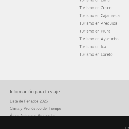
Turismo en Lima
Turismo en Cusco
Turismo en Cajamarca
Turismo en Arequipa
Turismo en Piura
Turismo en Ayacucho
Turismo en Ica
Turismo en Loreto
Información para tu viaje:
Lista de Feriados 2026
Clima y Pronóstico del Tiempo
Áreas Naturales Protegidas
Es