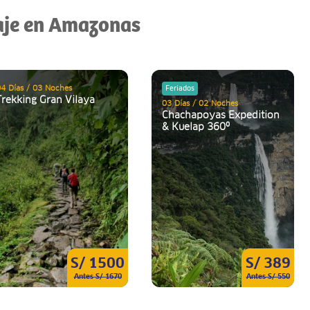
iaje en Amazonas
4 Días / 03 Noches
Feriados
Trekking Gran Vilaya
03 Días / 02 Noches
Chachapoyas Expedition
& Kuelap 360º
S/ 1500
S/ 389
Antes S/ 1670
Antes S/ 550