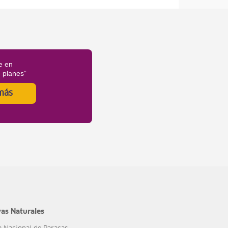
e en
é planes”
más
as Naturales