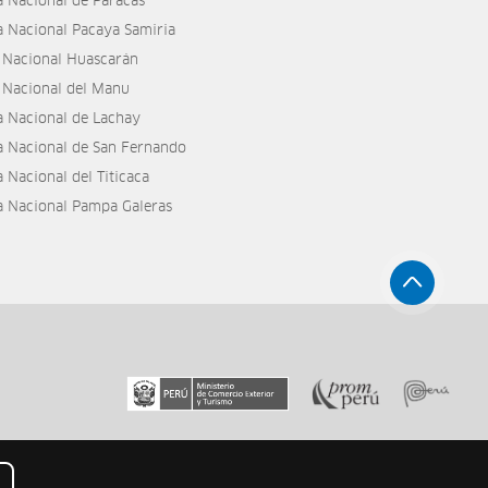
a Nacional de Paracas
a Nacional Pacaya Samiria
 Nacional Huascarán
 Nacional del Manu
a Nacional de Lachay
a Nacional de San Fernando
 Nacional del Titicaca
a Nacional Pampa Galeras