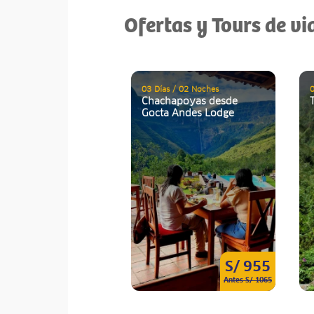
Ofertas y Tours de v
03 Días / 02 Noches
0
Chachapoyas desde
Gocta Andes Lodge
S/ 955
Antes S/ 1065