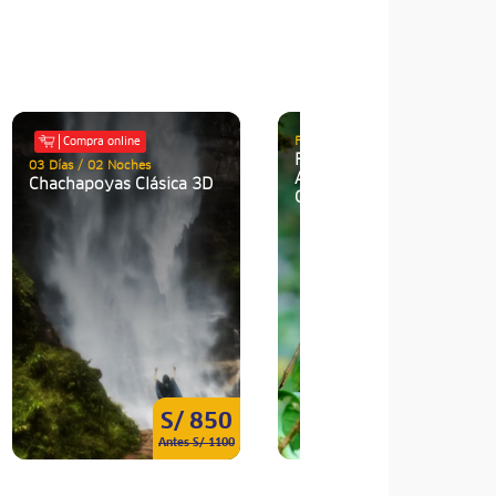
Full Day (Día completo)
Compra online
Full Day Avistamiento de
03 Días / 02 Noches
Aves en la Foresta de
Chachapoyas Clásica 3D
Gocta
S/ 850
S/ 59
Antes S/ 1100
Antes S/ 67