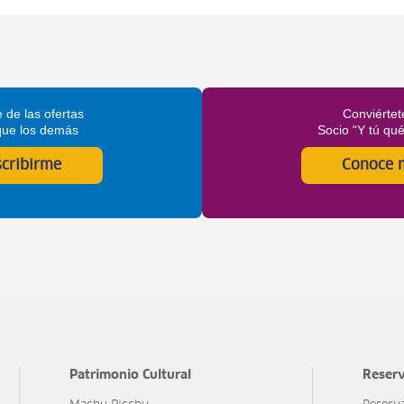
 de las ofertas
Conviértet
que los demás
Socio “Y tú qu
scribirme
Conoce 
Patrimonio Cultural
Reserv