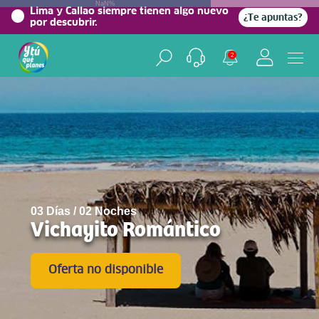
NaN%
Lima y Callao siempre tienen algo nuevo
¿Te apuntas?
por descubrir.
2
03 Días / 02 Noches
Vichayito Romántico
Oferta no disponible