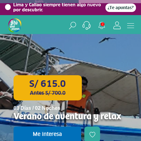
NaN%
Lima y Callao siempre tienen algo nuevo
¿Te apuntas?
por descubrir.
2
S/ 615.0
Antes S/ 700.0
03 Días / 02 Noches
Verano de aventura y relax
Me interesa