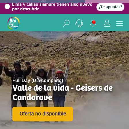
NaN%
Lima y Callao siempre tienen algo nuevo
¿Te apuntas?
por descubrir.
2
Full Day (Día completo)
Valle de la vida - Geisers de
Candarave
Oferta no disponible