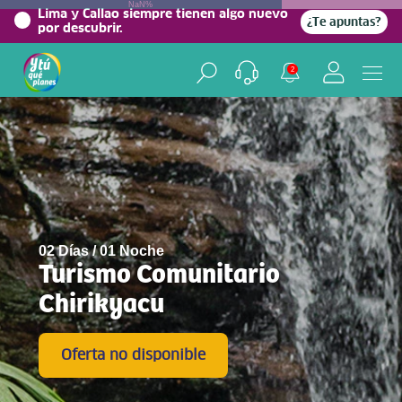
NaN%
Lima y Callao siempre tienen algo nuevo
¿Te apuntas?
por descubrir.
2
02 Días / 01 Noche
Turismo Comunitario
Chirikyacu
Oferta no disponible