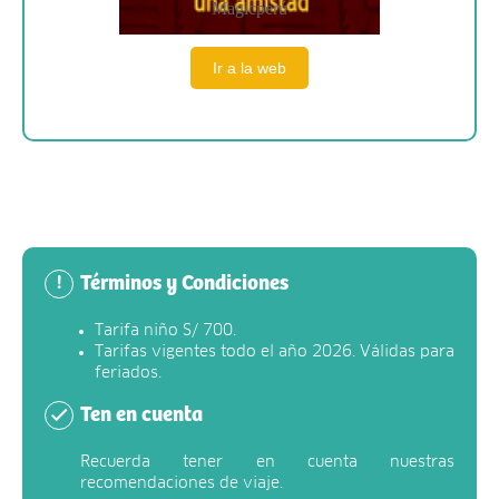
Magicperú
Ir a la web
Términos y Condiciones
!
Tarifa niño S/ 700.
Tarifas vigentes todo el año 2026. Válidas para
feriados.
Ten en cuenta
Recuerda tener en cuenta nuestras
recomendaciones de viaje.