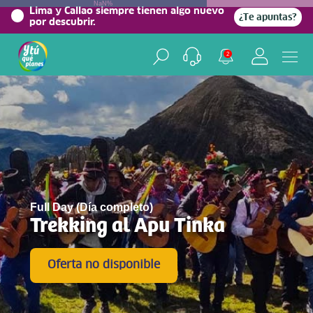
NaN%
Lima y Callao siempre tienen algo nuevo
¿Te apuntas?
por descubrir.
2
Full Day (Día completo)
Trekking al Apu Tinka
Oferta no disponible