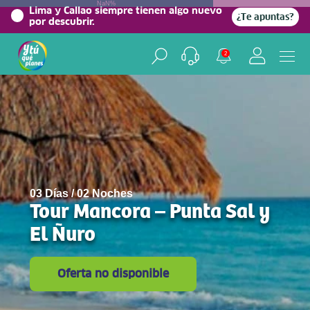
NaN%
Lima y Callao siempre tienen algo nuevo
¿Te apuntas?
por descubrir.
2
03 Días / 02 Noches
Tour Mancora – Punta Sal y
El Ñuro
Oferta no disponible