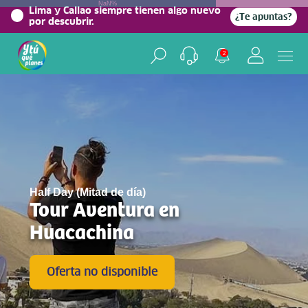
NaN%
Lima y Callao siempre tienen algo nuevo
¿Te apuntas?
por descubrir.
2
Half Day (Mitad de día)
Tour Aventura en
Huacachina
Oferta no disponible