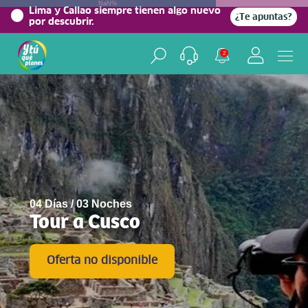
NaN%
Lima y Callao siempre tienen algo nuevo
¿Te apuntas?
por descubrir.
2
04 Días / 03 Noches
Tour a Cusco
Oferta no disponible