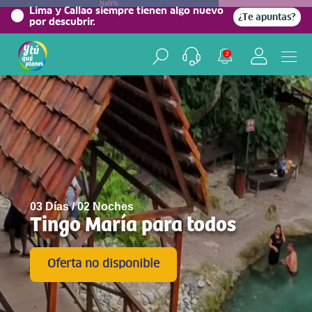
NaN%
Lima y Callao siempre tienen algo nuevo
¿Te apuntas?
por descubrir.
2
03 Días / 02 Noches
Tingo María para todos
Oferta no disponible