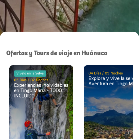
Ofertas y Tours de viaje en Huánuco
04 Días / 03 Noches
¡Vívelo en la Selva!
Explora y vive la selva:
03 Días / 02 Noches
Aventura en Tingo Mari
Experiencias inolvidables
en Tingo María - TODO
INCLUIDO