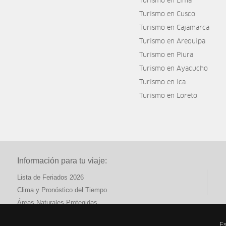
Turismo en Lima
Turismo en Cusco
Turismo en Cajamarca
Turismo en Arequipa
Turismo en Piura
Turismo en Ayacucho
Turismo en Ica
Turismo en Loreto
Información para tu viaje:
Lista de Feriados 2026
Clima y Pronóstico del Tiempo
Áreas Naturales Protegidas
Es