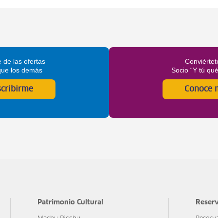
 de las ofertas
Conviértet
que los demás
Socio “Y tú qu
scribirme
Conoce 
Patrimonio Cultural
Reserv