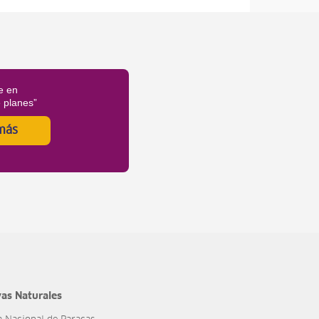
e en
é planes”
más
as Naturales