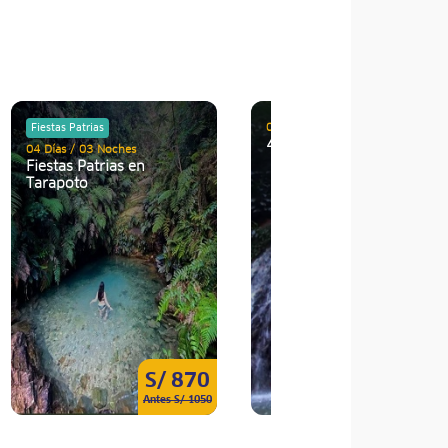
04 Días / 03 Noches
Fiestas Patrias
4 días de Pura Vida
04 Días / 03 Noches
Fiestas Patrias en
Tarapoto
S/ 870
S/ 67
Antes S/ 1050
Antes S/ 75