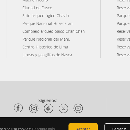
Machu Picchu
Reserv
Ciudad de Cusco
Reserv
Sitio arqueológico Chavín
Parque
Parque Nacional Huascarán
Parque
Complejo arqueológico Chan Chan
Reserv
Parque Nacional del Manu
Reserv
Centro Histórico de Lima
Reserva
Líneas y geoglifos de Nasca
Reserv
Síguenos:
te sitio usa cookies:
Descubra más
Aceptar
Cerrar x