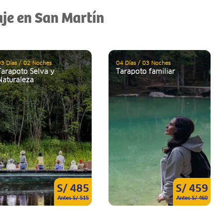
aje en San Martín
3 Días / 02 Noches
04 Días / 03 Noches
Tarapoto Selva y
Tarapoto familiar
Naturaleza
S/ 485
S/ 459
Antes S/ 515
Antes S/ 460