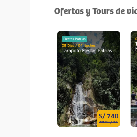
Ofertas y Tours de vi
0
Fiestas Patrias
05 Días / 04 Noches
Tarapoto Fiestas Patrias
S/ 740
Antes S/ 900