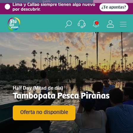
NaN%
Lima y Callao siempre tienen algo nuevo
¿Te apuntas?
por descubrir.
2
Half Day (Mitad de día)
Tambopata Pesca Pirañas
Oferta no disponible