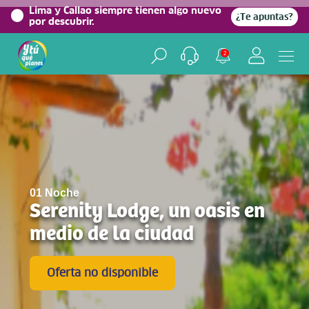
0%
Lima y Callao siempre tienen algo nuevo
¿Te apuntas?
por descubrir.
2
01 Noche
Serenity Lodge, un oasis en
medio de la ciudad
Oferta no disponible