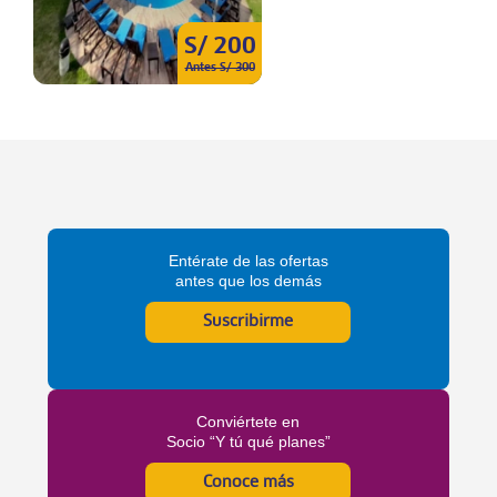
S/ 200
Antes S/ 300
Entérate de las ofertas
antes que los demás
Suscribirme
Conviértete en
Socio “Y tú qué planes”
Conoce más