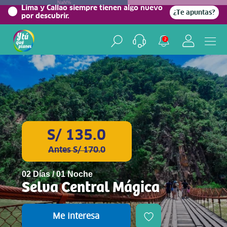
NaN%
Lima y Callao siempre tienen algo nuevo
¿Te apuntas?
por descubrir.
2
S/ 135.0
Antes S/ 170.0
02 Días / 01 Noche
Selva Central Mágica
Me interesa