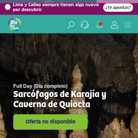
NaN%
Lima y Callao siempre tienen algo nuevo
¿Te apuntas?
por descubrir.
2
Full Day (Día completo)
Sarcófagos de Karajía y
Caverna de Quiocta
Oferta no disponible