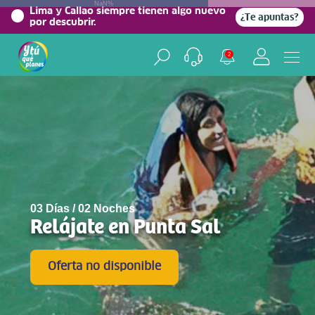
NaN%
Lima y Callao siempre tienen algo nuevo
¿Te apuntas?
por descubrir.
2
03 Días / 02 Noches
Relájate en Punta Sal
Oferta no disponible