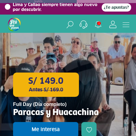
NaN%
Lima y Callao siempre tienen algo nuevo
¿Te apuntas?
por descubrir.
2
S/ 149.0
Antes S/ 169.0
Full Day (Día completo)
Paracas y Huacachina
Me interesa