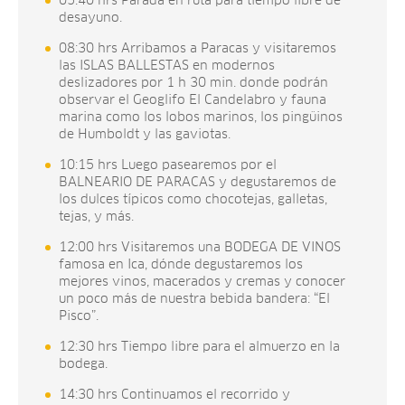
05:40 hrs Parada en ruta para tiempo libre de
desayuno.
08:30 hrs Arribamos a Paracas y visitaremos
las ISLAS BALLESTAS en modernos
deslizadores por 1 h 30 min. donde podrán
observar el Geoglifo El Candelabro y fauna
marina como los lobos marinos, los pingüinos
de Humboldt y las gaviotas.
10:15 hrs Luego pasearemos por el
BALNEARIO DE PARACAS y degustaremos de
los dulces típicos como chocotejas, galletas,
tejas, y más.
12:00 hrs Visitaremos una BODEGA DE VINOS
famosa en Ica, dónde degustaremos los
mejores vinos, macerados y cremas y conocer
un poco más de nuestra bebida bandera: “El
Pisco”.
12:30 hrs Tiempo libre para el almuerzo en la
bodega.
14:30 hrs Continuamos el recorrido y