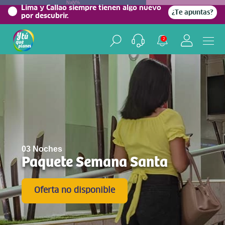
NaN%
Lima y Callao siempre tienen algo nuevo
¿Te apuntas?
por descubrir.
2
03 Noches
Paquete Semana Santa
Oferta no disponible