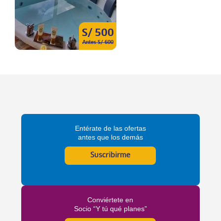
S/ 500
Antes S/ 600
Entérate de las ofertas
antes que los demás
Suscribirme
Conviértete en
Socio “Y tú qué planes”