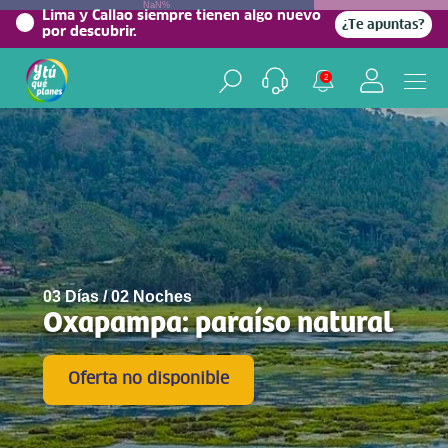
NaN%
Lima y Callao siempre tienen algo nuevo
¿Te apuntas?
por descubrir.
2
03 Días / 02 Noches
Oxapampa: paraíso natural
Oferta no disponible