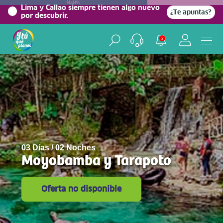
NaN%
Lima y Callao siempre tienen algo nuevo
¿Te apuntas?
por descubrir.
2
03 Días / 02 Noches
Moyobamba y Tarapoto
Oferta no disponible