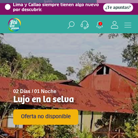
NaN%
Lima y Callao siempre tienen algo nuevo
¿Te apuntas?
por descubrir.
2
02 Días / 01 Noche
Lujo en la selva
Oferta no disponible