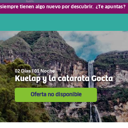
NaN%
 siempre tienen algo nuevo por descubrir.
¿Te apuntas?
02 Días / 01 Noche
Kuelap y la catarata Gocta
Oferta no disponible