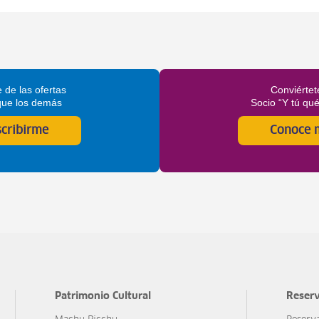
 de las ofertas
Conviértet
que los demás
Socio “Y tú qu
scribirme
Conoce 
Patrimonio Cultural
Reserv