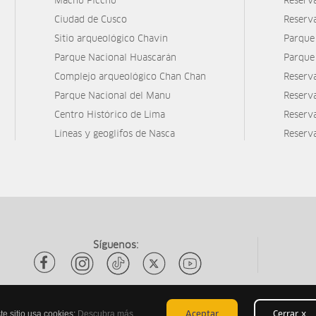
Machu Picchu
Reserv
Ciudad de Cusco
Reserv
Sitio arqueológico Chavín
Parque
Parque Nacional Huascarán
Parque
Complejo arqueológico Chan Chan
Reserv
Parque Nacional del Manu
Reserv
Centro Histórico de Lima
Reserva
Líneas y geoglifos de Nasca
Reserv
Síguenos:
te sitio usa cookies:
Descubra más
Aceptar
Cerrar x