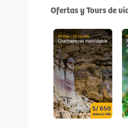
Ofertas y Tours de v
03 Días / 02 Noches
F
Chachapoyas inolvidable
S/ 650
Antes S/ 780