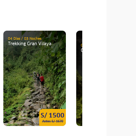
04 Días / 03 Noches
Compra online
Trekking Gran Vilaya
03 Días / 02 Noches
Chachapoyas Clásica 3D
S/ 1500
S/ 85
Antes S/ 1670
Antes S/ 110