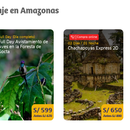
iaje en Amazonas
ull Day (Día completo)
Compra online
Full Day Avistamiento de
02 Días / 01 Noche
Aves en la Foresta de
Chachapoyas Express 2D
Gocta
S/ 599
S/ 650
Antes S/ 670
Antes S/ 890