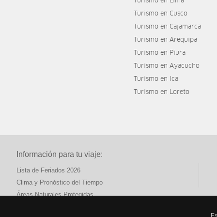
Turismo en Lima
Turismo en Cusco
Turismo en Cajamarca
Turismo en Arequipa
Turismo en Piura
Turismo en Ayacucho
Turismo en Ica
Turismo en Loreto
Información para tu viaje:
Lista de Feriados 2026
Clima y Pronóstico del Tiempo
Áreas Naturales Protegidas
Es