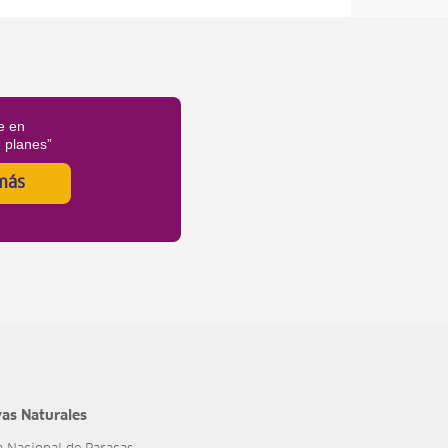
e en
é planes”
más
as Naturales