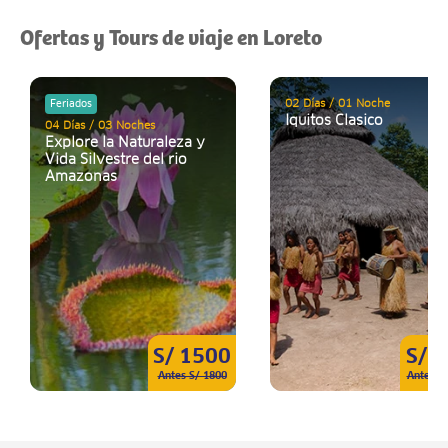
Ofertas y Tours de viaje en Loreto
02 Días / 01 Noche
Feriados
Iquitos Clasico
04 Días / 03 Noches
Explore la Naturaleza y
Vida Silvestre del rio
Amazonas
S/ 1500
S/ 
Antes S/ 1800
Antes S