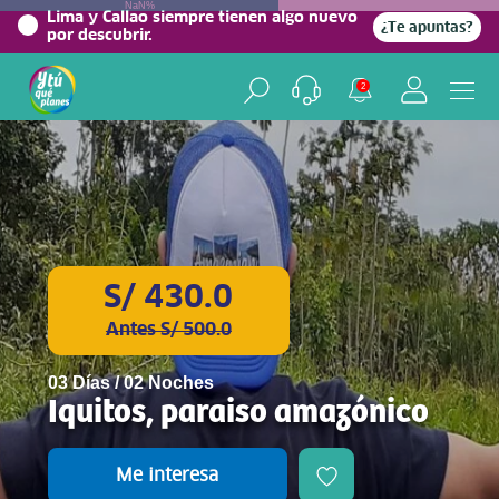
NaN%
Lima y Callao siempre tienen algo nuevo
¿Te apuntas?
por descubrir.
2
S/ 430.0
Antes S/ 500.0
03 Días / 02 Noches
Iquitos, paraiso amazónico
Me interesa