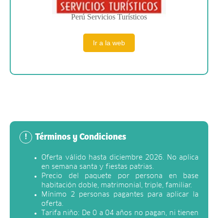
Perú Servicios Turísticos
Ir a la web
Términos y Condiciones
!
Oferta válido hasta diciembre 2026. No aplica
en semana santa y fiestas patrias.
Precio del paquete por persona en base
habitación doble, matrimonial, triple, familiar.
Mínimo 2 personas pagantes para aplicar la
oferta.
Tarifa niño: De 0 a 04 años no pagan, ni tienen