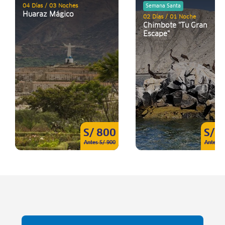
04 Días / 03 Noches
Semana Santa
Huaraz Mágico
02 Días / 01 Noche
Chimbote "Tu Gran
Escape"
S/ 800
S/ 
Antes S/ 900
Antes S