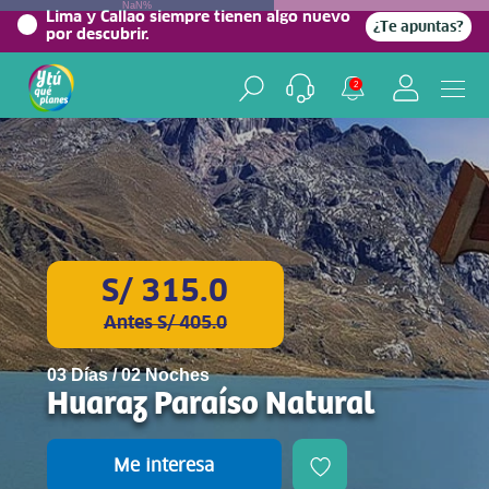
NaN%
Lima y Callao siempre tienen algo nuevo
¿Te apuntas?
por descubrir.
2
S/ 315.0
Antes S/ 405.0
03 Días / 02 Noches
Huaraz Paraíso Natural
Me interesa