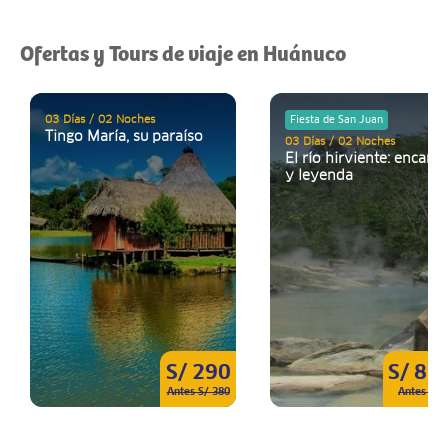
Ofertas y Tours de viaje en Huánuco
03 Días / 02 Noches
Fiesta de San Juan
Tingo María, su paraíso
03 Días / 02 Noches
El río hirviente: encant
y leyenda
S/ 290
S/ 89
Antes S/ 380
Antes S/ 