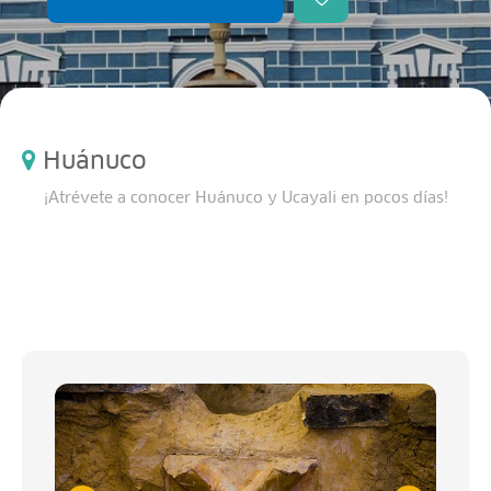
Huánuco
¡Atrévete a conocer Huánuco y Ucayali en pocos días!