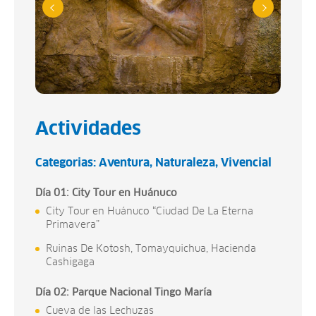
Actividades
Categorias:
Aventura
Naturaleza
Vivencial
Día 01: City Tour en Huánuco
City Tour en Huánuco “Ciudad De La Eterna
Primavera”
Ruinas De Kotosh, Tomayquichua, Hacienda
Cashigaga
Día 02: Parque Nacional Tingo María
Cueva de las Lechuzas