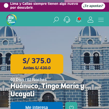
NaN%
Lima y Callao siempre tienen algo nuevo
¿Te apuntas?
por descubrir.
2
S/ 375.0
Antes S/ 430.0
03 Días / 02 Noches
Huánuco, Tingo María y
Ucayali
Me interesa