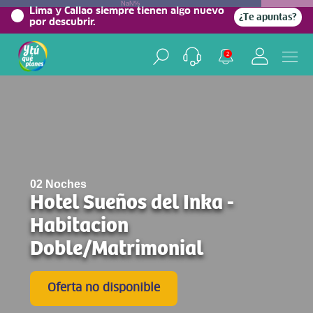
NaN%
Lima y Callao siempre tienen algo nuevo
¿Te apuntas?
por descubrir.
2
02 Noches
Hotel Sueños del Inka -
Habitacion
Doble/Matrimonial
Oferta no disponible