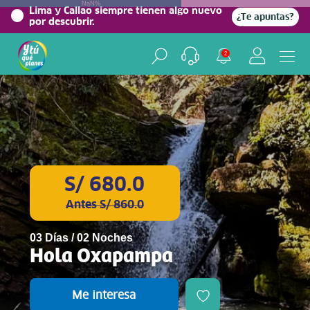
NaN%
Lima y Callao siempre tienen algo nuevo
¿Te apuntas?
por descubrir.
2
S/ 680.0
Antes S/ 860.0
03 Días / 02 Noches
Hola Oxapampa
Me interesa