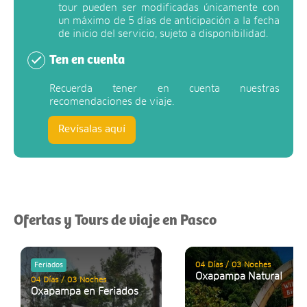
tour pueden ser modificadas únicamente con
un máximo de 5 días de anticipación a la fecha
de inicio del servicio, sujeto a disponibilidad.
Ten en cuenta
Recuerda tener en cuenta nuestras
recomendaciones de viaje.
Revísalas aquí
Ofertas y Tours de viaje en Pasco
04 Días / 03 Noches
Feriados
Oxapampa Natural
04 Días / 03 Noches
Oxapampa en Feriados