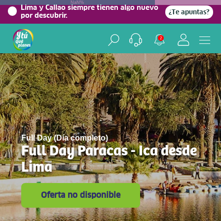
NaN%
Lima y Callao siempre tienen algo nuevo
¿Te apuntas?
por descubrir.
2
Full Day (Día completo)
Full Day Paracas - Ica desde
Lima
Oferta no disponible