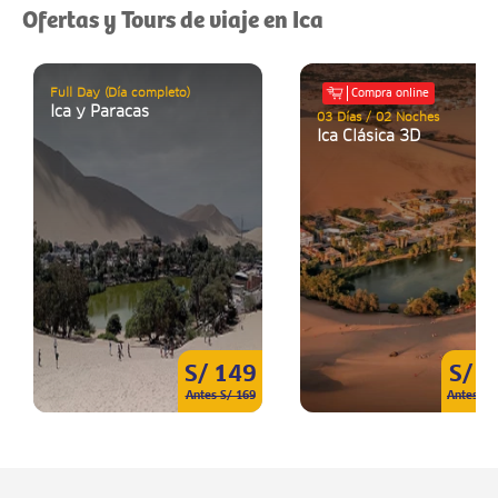
Ofertas y Tours de viaje en Ica
Full Day (Día completo)
Compra online
Ica y Paracas
03 Días / 02 Noches
Ica Clásica 3D
S/ 149
S/ 8
Antes S/ 169
Antes S/