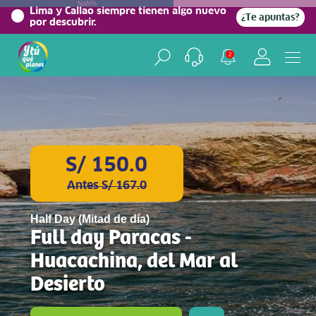
NaN%
Lima y Callao siempre tienen algo nuevo
¿Te apuntas?
por descubrir.
2
S/ 150.0
Antes S/ 167.0
Half Day (Mitad de día)
Full day Paracas -
Huacachina, del Mar al
Desierto