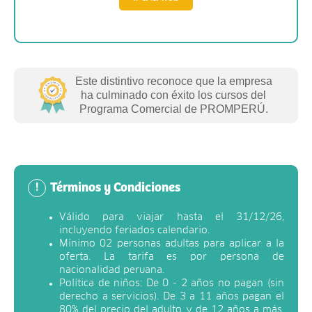
Este distintivo reconoce que la empresa
ha culminado con éxito los cursos del
Programa Comercial de PROMPERÚ.
Términos y Condiciones
!
Válido para viajar hasta el 31/12/26,
incluyendo feriados calendario.
Mínimo 02 personas adultas para aplicar a la
oferta. La tarifa es por persona de
nacionalidad peruana.
Política de niños: De 0 - 2 años no pagan (sin
derecho a servicios). De 3 a 11 años pagan el
80% del precio del adulto y de 12 años a más,