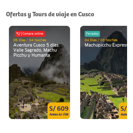
Ofertas y Tours de viaje en Cusco
Compra online
Feriados
05 Días / 04 Noches
04 Días / 03 Noches
Aventura Cusco 5 días:
Machupicchu Express
Valle Sagrado, Machu
Picchu y Humanta
S/ 609
S/ 
Antes S/ 739
Antes S