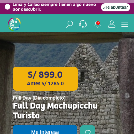
0%
Lima y Callao siempre tienen algo nuevo
¿Te apuntas?
por descubrir.
2
S/ 899.0
Antes S/ 1285.0
Full Day (Día completo)
Full Day Machupicchu
Turista
Me interesa