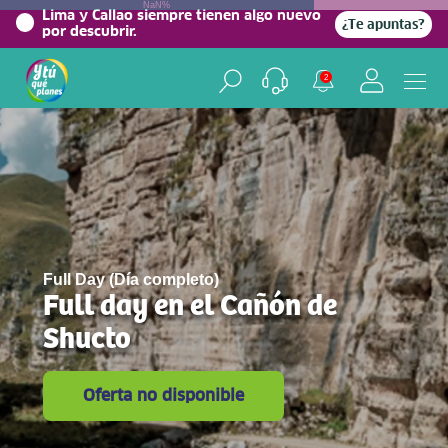
NaN%
Lima y Callao siempre tienen algo nuevo
¿Te apuntas?
por descubrir.
2
Full Day (Día completo)
Full day en el Cañón de
Shucto
Oferta no disponible