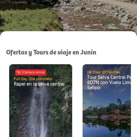
Ofertas y Tours de viaje en Junín
08 Días/ 07 Noches
Compra online
Tour Selva Central Perú
Full Day (Día completo)
8D7N con Vuelo Lima-
Rapel en la selva central
Satipo