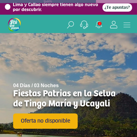
NaN%
Lima y Callao siempre tienen algo nuevo
¿Te apuntas?
por descubrir.
2
04 Días / 03 Noches
Fiestas Patrias en la Selva
de Tingo María y Ucayali
Oferta no disponible