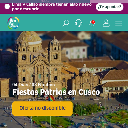
NaN%
Lima y Callao siempre tienen algo nuevo
¿Te apuntas?
por descubrir.
2
04 Días / 03 Noches
Fiestas Patrias en Cusco
Oferta no disponible