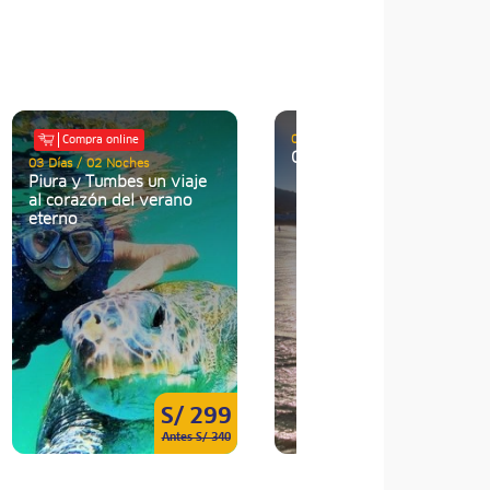
03 Días / 02 Noches
Compra online
Costa Natural
03 Días / 02 Noches
Piura y Tumbes un viaje
al corazón del verano
eterno
S/ 299
S/ 52
Antes S/ 340
Antes S/ 72