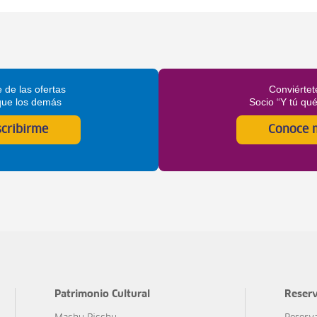
 de las ofertas
Conviértet
que los demás
Socio “Y tú qu
scribirme
Conoce 
Patrimonio Cultural
Reserv