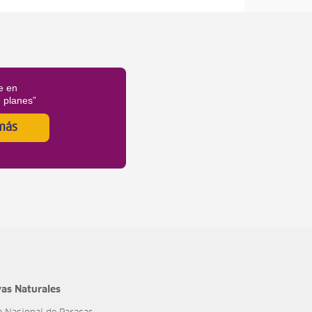
e en
é planes”
más
as Naturales