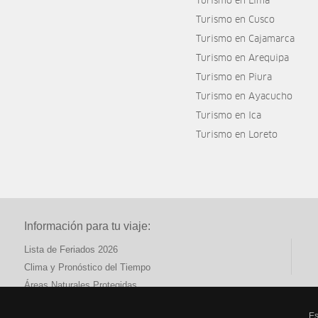
Turismo en Lima
Turismo en Cusco
Turismo en Cajamarca
Turismo en Arequipa
Turismo en Piura
Turismo en Ayacucho
Turismo en Ica
Turismo en Loreto
Información para tu viaje:
Lista de Feriados 2026
Clima y Pronóstico del Tiempo
Áreas Naturales Protegidas
Es