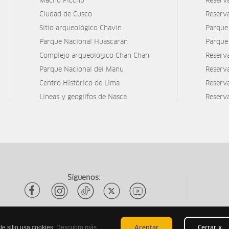
Machu Picchu
Reserv
Ciudad de Cusco
Reserv
Sitio arqueológico Chavín
Parque
Parque Nacional Huascarán
Parque
Complejo arqueológico Chan Chan
Reserv
Parque Nacional del Manu
Reserv
Centro Histórico de Lima
Reserva
Líneas y geoglifos de Nasca
Reserv
Síguenos:
te sitio usa cookies:
Descubra más
Aceptar
Cerrar x