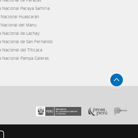
a Nacional de Paracas
a Nacional Pacaya Samiria
 Nacional Huascarán
 Nacional del Manu
a Nacional de Lachay
a Nacional de San Fernando
 Nacional del Titicaca
a Nacional Pampa Galeras