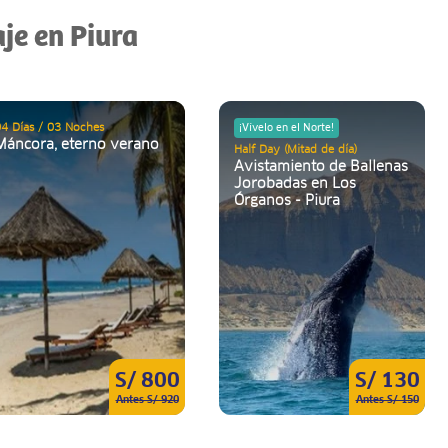
aje en Piura
4 Días / 03 Noches
¡Vívelo en el Norte!
Máncora, eterno verano
Half Day (Mitad de día)
Avistamiento de Ballenas
Jorobadas en Los
Órganos - Piura
S/ 800
S/ 130
Antes S/ 920
Antes S/ 150