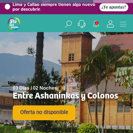
NaN%
Lima y Callao siempre tienen algo nuevo
¿Te apuntas?
por descubrir.
2
03 Días / 02 Noches
Entre Ashaninkas y Colonos
Oferta no disponible