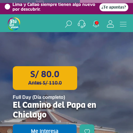
NaN%
Lima y Callao siempre tienen algo nuevo
¿Te apuntas?
por descubrir.
2
S/ 80.0
Antes S/ 110.0
Full Day (Día completo)
El Camino del Papa en
Chiclayo
Me interesa