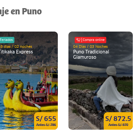
aje en Puno
Feriados
Compra online
3 días / 02 noches
04 Días / 03 Noches
Titikaka Express
Puno Tradicional
Glamuroso
S/ 655
S/ 872.5
Antes S/ 786
Antes S/ 970