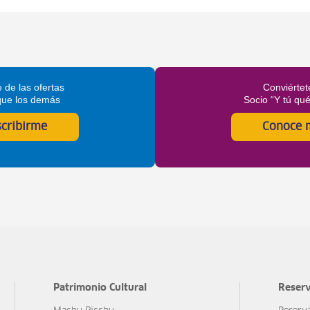
 de las ofertas
Conviértet
que los demás
Socio “Y tú qu
scribirme
Conoce 
Patrimonio Cultural
Reserv