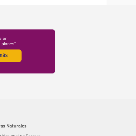
e en
é planes”
más
as Naturales