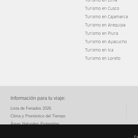
Turismo en Lima
Turismo en Cusco
Turismo en Cajamarca
Turismo en Arequipa
Turismo en Piura
Turismo en Ayacucho
Turismo en Ica
Turismo en Loreto
Información para tu viaje:
Lista de Feriados 2026
Clima y Pronóstico del Tiempo
Áreas Naturales Protegidas
Es