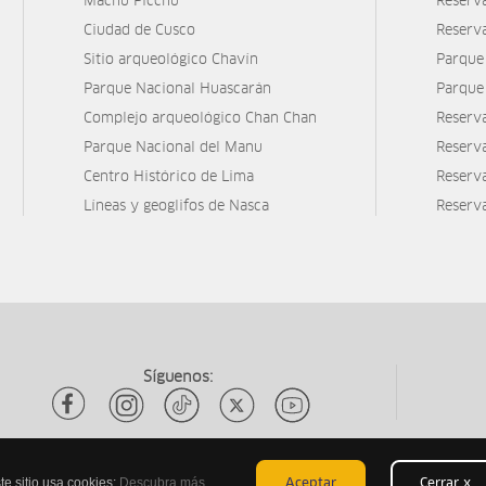
Machu Picchu
Reserv
Ciudad de Cusco
Reserv
Sitio arqueológico Chavín
Parque
Parque Nacional Huascarán
Parque
Complejo arqueológico Chan Chan
Reserv
Parque Nacional del Manu
Reserv
Centro Histórico de Lima
Reserva
Líneas y geoglifos de Nasca
Reserv
Síguenos:
te sitio usa cookies:
Descubra más
Aceptar
Cerrar x