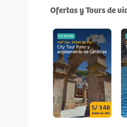
Ofertas y Tours de vi
Fin de Año
Half Day (Mitad de día)
0
City Tour Puno y
avistamiento de Colibríes
S/ 148
Antes S/ 165