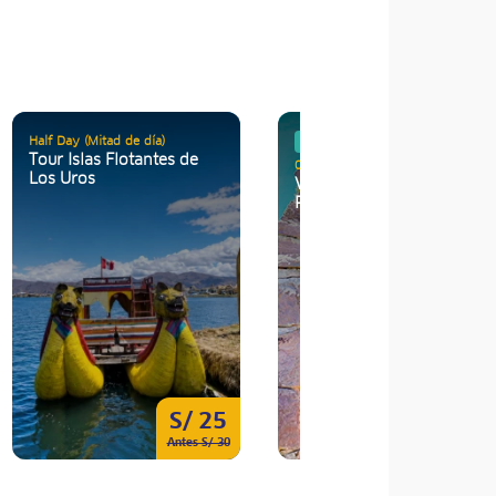
Half Day (Mitad de día)
Semana Santa
Tour Islas Flotantes de
02 Días / 01 Noche
Los Uros
Víve la Semana Santa en
Puno
S/ 25
S/ 16
Antes S/ 30
Antes S/ 18