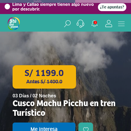
NaN%
Lima y Callao siempre tienen algo nuevo
¿Te apuntas?
por descubrir.
2
S/ 1199.0
Antes S/ 1400.0
03 Días / 02 Noches
Cusco Machu Picchu en tren
Turístico
Me interesa